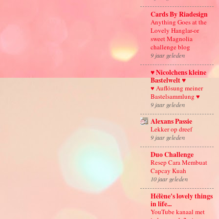
Cards By Riadesign
Anything Goes at the
Lovely Hanglar-or
sweet Magnolia
challenge blog
9 jaar geleden
♥ Nicolchens kleine
Bastelwelt ♥
♥ Auflösung meiner
Bastelsammlung ♥
9 jaar geleden
Alexans Passie
Lekker op dreef
9 jaar geleden
Duo Challenge
Resep Cara Membuat
Capcay Kuah
10 jaar geleden
Hélène's lovely things
in life...
YouTube kanaal met