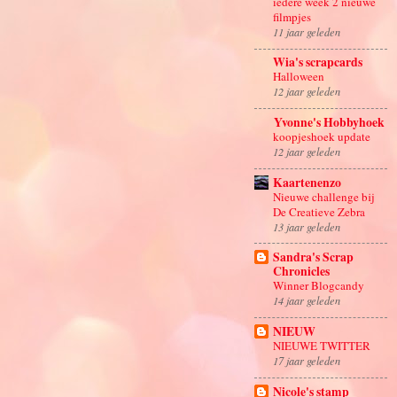
iedere week 2 nieuwe
filmpjes
11 jaar geleden
Wia's scrapcards
Halloween
12 jaar geleden
Yvonne's Hobbyhoek
koopjeshoek update
12 jaar geleden
Kaartenenzo
Nieuwe challenge bij
De Creatieve Zebra
13 jaar geleden
Sandra's Scrap
Chronicles
Winner Blogcandy
14 jaar geleden
NIEUW
NIEUWE TWITTER
17 jaar geleden
Nicole's stamp