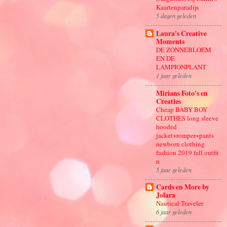
Kaartenparadijs
5 dagen geleden
Laura's Creative
Moments
DE ZONNEBLOEM
EN DE
LAMPIONPLANT
1 jaar geleden
Mirians Foto's en
Creaties
Cheap BABY BOY
CLOTHES long sleeve
hooded
jacket+romper+pants
newborn clothing
fashion 2019 fall outfit
n
5 jaar geleden
Cards en More by
Jolara
Nautical Traveler
6 jaar geleden