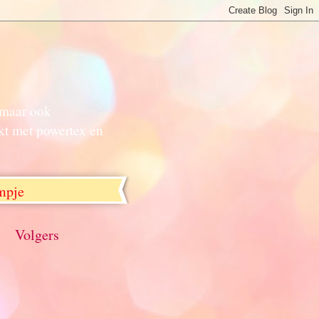
n maar ook
kt met powertex en
lmpje
Volgers