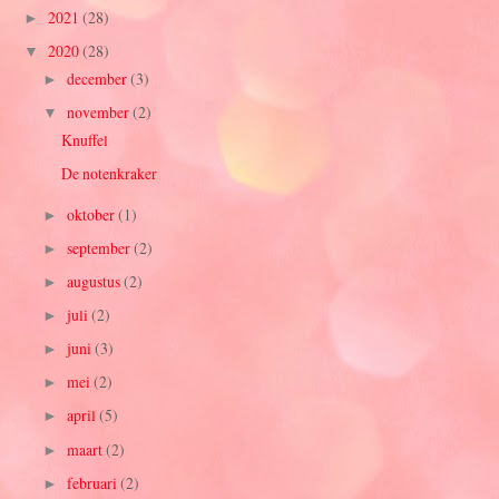
2021
(28)
►
2020
(28)
▼
december
(3)
►
november
(2)
▼
Knuffel
De notenkraker
oktober
(1)
►
september
(2)
►
augustus
(2)
►
juli
(2)
►
juni
(3)
►
mei
(2)
►
april
(5)
►
maart
(2)
►
februari
(2)
►