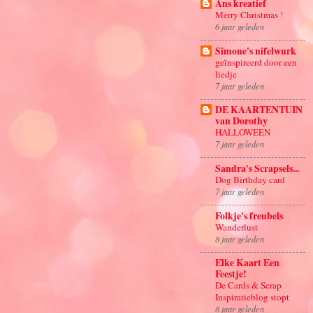
Ans kreatief
Merry Christmas !
6 jaar geleden
Simone's nifelwurk
geïnspireerd door een
liedje
7 jaar geleden
DE KAARTENTUIN
van Dorothy
HALLOWEEN
7 jaar geleden
Sandra's Scrapsels...
Dog Birthday card
7 jaar geleden
Folkje's freubels
Wanderlust
8 jaar geleden
Elke Kaart Een
Feestje!
De Cards & Scrap
Inspiratieblog stopt
8 jaar geleden