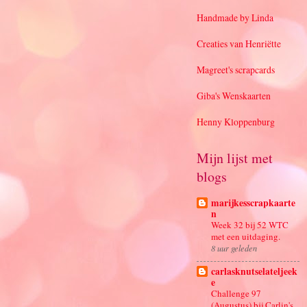
Handmade by Linda
Creaties van Henriëtte
Magreet's scrapcards
Giba's Wenskaarten
Henny Kloppenburg
Mijn lijst met
blogs
marijkesscrapkaarte
n
Week 32 bij 52 WTC
met een uitdaging.
8 uur geleden
carlasknutselateljeek
e
Challenge 97
(Augustus) bij Carlin's