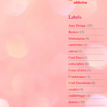
addiction
Labels
Amy Design.
(15)
Besties
(12)
bildmalarna
(6)
candytime
(1)
canvas
(1)
Card Deco
(1)
collectables
(8)
Color of love
(1)
Condoleance
(1)
Craft Emontions
(8)
crealies
(4)
cuddlebuggy
(1)
distress
(10)