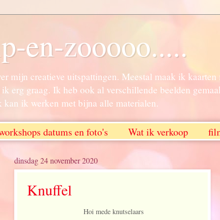
ip-en-zooooo.....
ver mijn creatieve uitspattingen. Meestal maak ik kaarte
ik erg graag. Ik heb ook al verschillende beelden gemaa
k kan ik werken met bijna alle materialen.
workshops datums en foto's
Wat ik verkoop
fi
dinsdag 24 november 2020
Knuffel
Hoi mede knutselaars