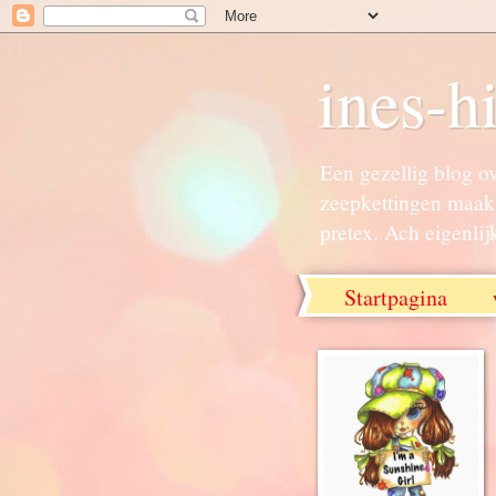
ines-h
Een gezellig blog o
zeepkettingen maak 
pretex. Ach eigenlij
Startpagina