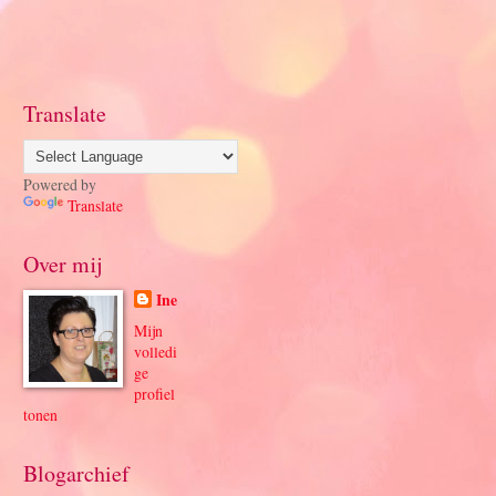
Translate
Powered by
Translate
Over mij
Ine
Mijn
volledi
ge
profiel
tonen
Blogarchief